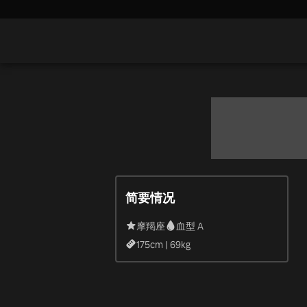
简要情况
摩羯座
血型 A
175
cm |
69
kg