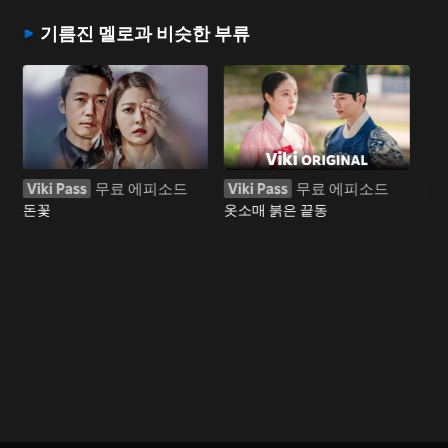
기름진 멜로과 비슷한 부류
Viki Pass
무료 에피소드
Viki Pass
무료 에피소드
Vi
돈꽃
옷소매 붉은 끝동
자