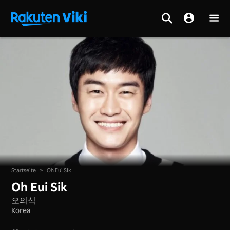
Startseite
>
Oh Eui Sik
Oh Eui Sik
오의식
Korea