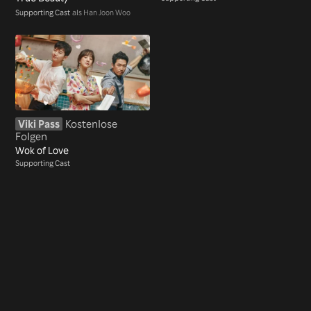
Supporting Cast
als Han Joon Woo
Viki Pass
Kostenlose
Folgen
Wok of Love
Supporting Cast