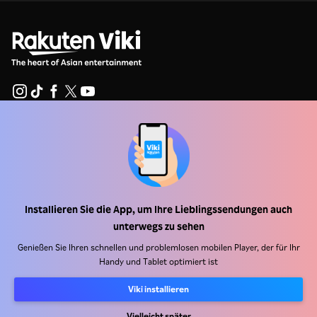
Hilfe Center
Arbeiten Sie mit uns zusammen
Vertriebspartner
Installieren Sie die App, um Ihre Lieblingssendungen auch
Werbefachkräfte
unterwegs zu sehen
Pressezentrum
Genießen Sie Ihren schnellen und problemlosen mobilen Player, der für Ihr
Handy und Tablet optimiert ist
Nutzungsbedingungen
Viki installieren
Datenschutzrichtlinie
Vielleicht später