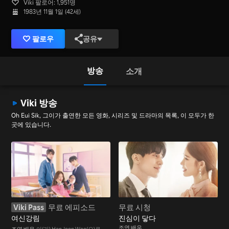
Viki 팔로어: 1,951명
1983년 11월 1일 (42세)
팔로우
공유
방송
소개
Viki 방송
Oh Eui Sik, 그이가 출연한 모든 영화, 시리즈 및 드라마의 목록, 이 모두가 한
곳에 있습니다.
Viki Pass
무료 에피소드
무료 시청
여신강림
진심이 닿다
조연 배우
조연 배우
이(가) Han Joon Woo(으)로