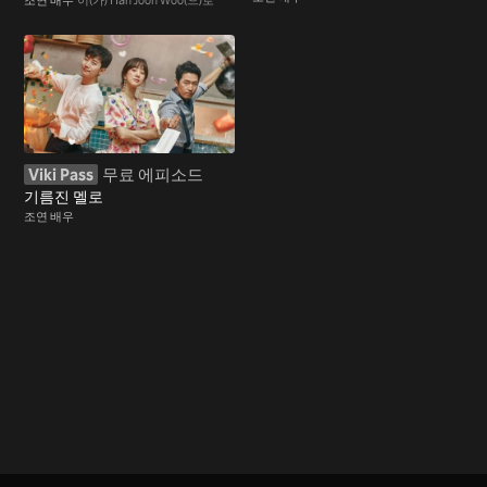
Viki Pass
무료 에피소드
기름진 멜로
조연 배우