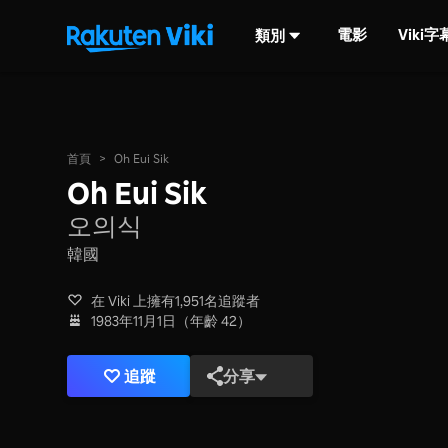
電影
Viki
類別
首頁
>
Oh Eui Sik
Oh Eui Sik
오의식
韓國
在 Viki 上擁有1,951名追蹤者
1983年11月1日（年齡 42）
追蹤
分享