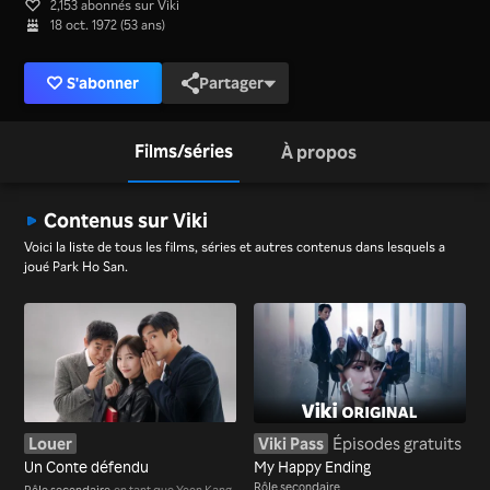
2,153 abonnés sur Viki
18 oct. 1972 (53 ans)
S'abonner
Partager
Films/séries
À propos
Contenus sur Viki
Voici la liste de tous les films, séries et autres contenus dans lesquels a
joué Park Ho San.
Louer
Viki Pass
Épisodes gratuits
Un Conte défendu
My Happy Ending
Rôle secondaire
Rôle secondaire
en tant que Yoon Kang