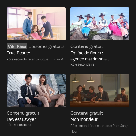
Viki Pass
Épisodes gratuits
Contenu gratuit
True Beauty
Équipe de fleurs :
agence matrimoniale
Rôle secondaire
en tant que Lim Jae Pil
de Joseon
Rôle secondaire
Contenu gratuit
Contenu gratuit
Lawless Lawyer
Mon monsieur
Rôle secondaire
Rôle secondaire
en tant que Park Sang
Hoon