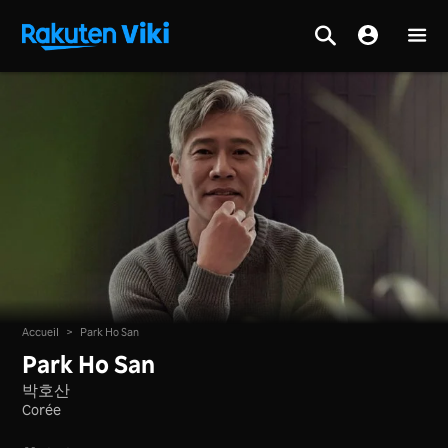
Accueil
>
Park Ho San
Park Ho San
박호산
Corée