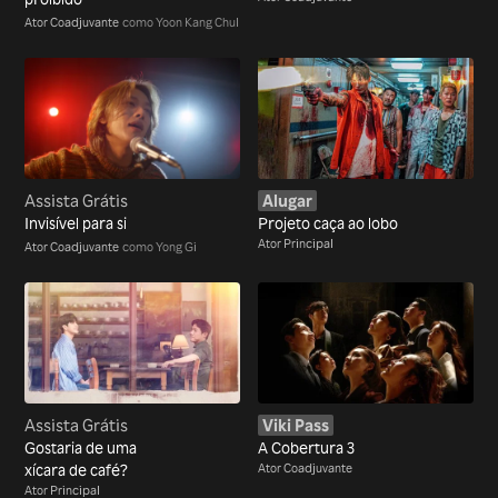
Ator Coadjuvante
como Yoon Kang Chul
Assista Grátis
Alugar
Invisível para si
Projeto caça ao lobo
Ator Principal
Ator Coadjuvante
como Yong Gi
Assista Grátis
Viki Pass
Gostaria de uma
A Cobertura 3
xícara de café?
Ator Coadjuvante
Ator Principal