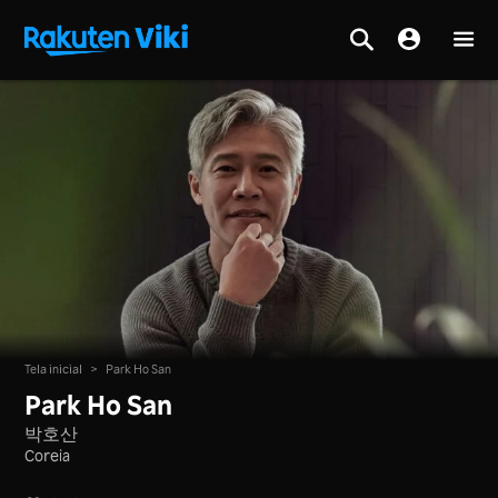
Tela inicial
>
Park Ho San
Park Ho San
박호산
Coreia