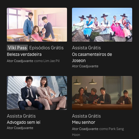
Viki Pass
Episódios Grátis
Assista Grátis
Beleza verdadeira
Os casamenteiros de
Joseon
Ator Coadjuvante
como Lim Jae Pil
Ator Coadjuvante
Assista Grátis
Assista Grátis
Advogado sem lei
Meu senhor
Ator Coadjuvante
Ator Coadjuvante
como Park Sang
Hoon