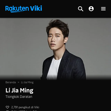
Beranda
>
Li Jia Ming
Li Jia Ming
Tiongkok Daratan
2,791 pengikut di Viki