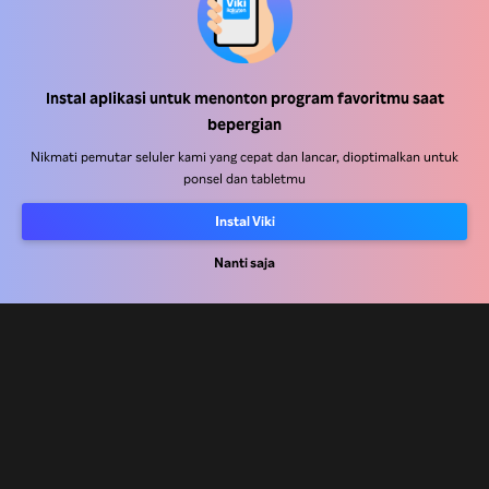
Instal aplikasi untuk menonton program favoritmu saat
Pusat Bantuan
bepergian
Bekerja Bersama Kami
Nikmati pemutar seluler kami yang cepat dan lancar, dioptimalkan untuk
ponsel dan tabletmu
Mitra Distribusi
Instal Viki
Pengiklan
Pusat Pers
Nanti saja
Ketentuan Penggunaan
Kebijakan Privasi
Kebijakan Cookie dan Teknologi Penelusuran
Kebijakan Hak Cipta