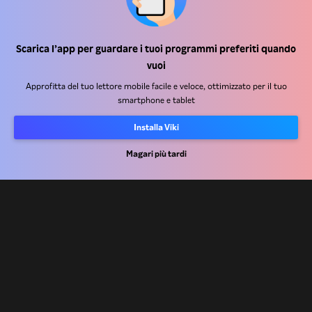
Centro assistenza
Scarica l’app per guardare i tuoi programmi preferiti quando
vuoi
Lavora Con Noi
Approfitta del tuo lettore mobile facile e veloce, ottimizzato per il tuo
smartphone e tablet
Partner per la distribuzione
Inserzionisti
Installa Viki
Centro stampa
Magari più tardi
Condizioni d'uso
Informativa sulla privacy
Informativa sui cookie e sulla Tecnologia di tracciamento
Politica sul copyright