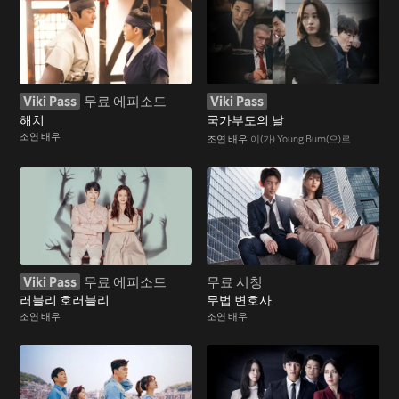
Viki Pass
무료 에피소드
Viki Pass
해치
국가부도의 날
조연 배우
조연 배우
이(가) Young Bum(으)로
Viki Pass
무료 에피소드
무료 시청
러블리 호러블리
무법 변호사
조연 배우
조연 배우