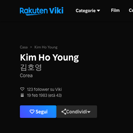
Film
C
Categorie
Casa
>
Kim Ho Young
Kim Ho Young
김호영
Corea
123 follower su Viki
19 feb 1983 (età 43)
Segui
Condividi