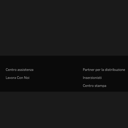
Centro assistenza
Partner per la distribuzione
Lavora Con Noi
Inserzionisti
Centro stampa
Rakuten
Rakuten Kobo
Rakuten Viber
Rakuten Travel
More services
About Rakuten