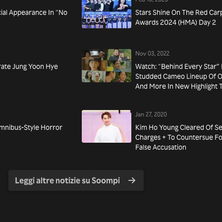
ial Appearance In “No
Stars Shine On The Red Car
Awards 2024 (HMA) Day 2
Nov 03, 2022
rate Jung Yoon Hye
Watch: “Behind Every Star” 
Studded Cameo Lineup Of Oh
And More In New Highlight 
Jan 27, 2020
mnibus-Style Horror
Kim Ho Young Cleared Of S
Charges + To Countersue F
False Accusation
Leggi altre notizie su Soompi