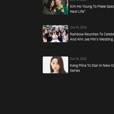
Kim Ho Young To Make Spec
Next Life”
Oct 14, 2024
Rainbow Reunites To Celeb
And Ahn Jae Min’s Wedding
Oct 18, 2022
Kang Mina To Star In New O
Series