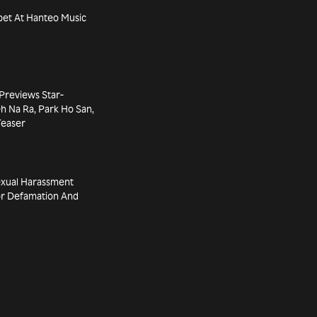
pet At Hanteo Music
Previews Star-
 Na Ra, Park Ho San,
Teaser
exual Harassment
or Defamation And