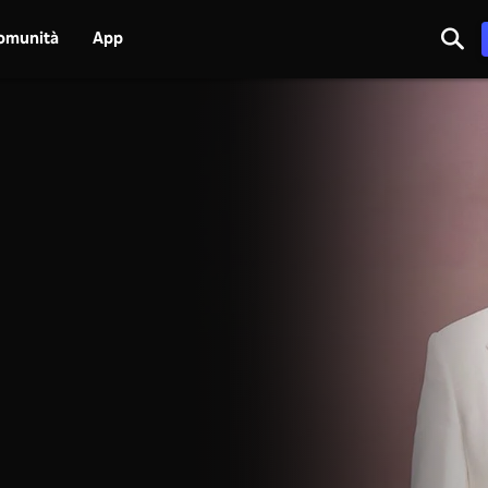
omunità
App