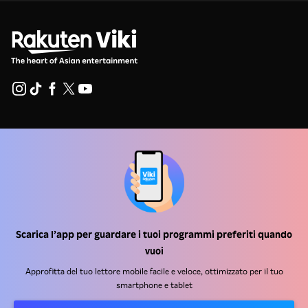
Centro assistenza
Lavora Con Noi
Partner per la distribuzione
Inserzionisti
Centro stampa
Scarica l’app per guardare i tuoi programmi preferiti quando
vuoi
Condizioni d'uso
Approfitta del tuo lettore mobile facile e veloce, ottimizzato per il tuo
smartphone e tablet
Informativa sulla privacy