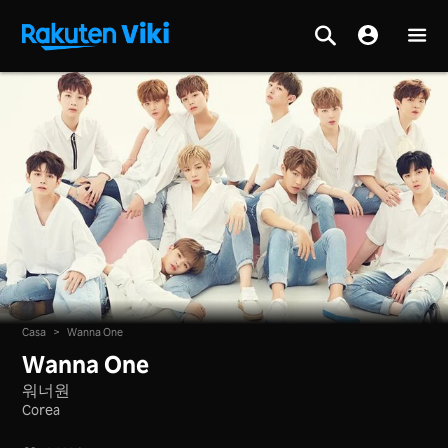
Casa
>
Wanna One
Wanna One
워너원
Corea