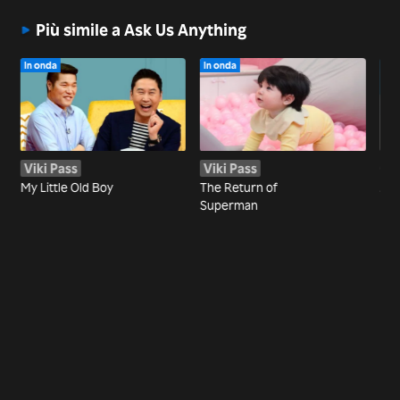
Più simile a Ask Us Anything
In onda
In onda
Viki Pass
Viki Pass
Gua
My Little Old Boy
The Return of
Joi
Superman