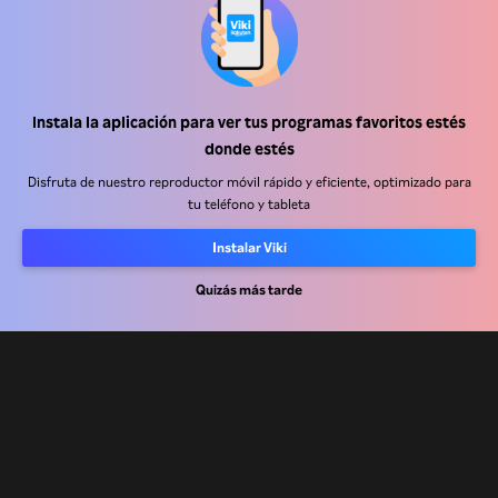
Instala la aplicación para ver tus programas favoritos estés
Centro de ayuda
donde estés
Trabaja con nosotros
Disfruta de nuestro reproductor móvil rápido y eficiente, optimizado para
tu teléfono y tableta
Socios de distribución
Instalar Viki
Anunciantes
Quizás más tarde
Centro de prensa
Términos de Uso
Política de Privacidad
Política de cookies y tecnologías de seguimiento
Política de derechos de autor