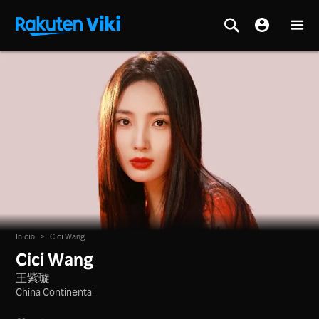
Inicio
>
Cici Wang
Cici Wang
王紫璇
China Continental