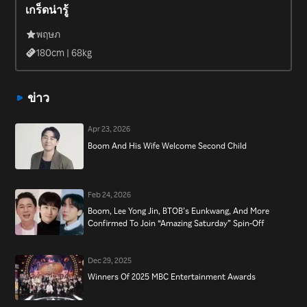
เกร็ดน่ารู้
Ramyeon Time” (2020).
พฤษภ
180
cm |
68
kg
ข่าว
Apr 23, 2026
Boom And His Wife Welcome Second Child
Feb 24, 2026
Boom, Lee Yong Jin, BTOB’s Eunkwang, And More
Confirmed To Join “Amazing Saturday” Spin-Off
Dec 29, 2025
Winners Of 2025 MBC Entertainment Awards