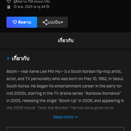
ผู้ติดตาม 158 คนบน Viki
10 พ.ค. 2525 (อายุ 44 ปี)
ติดตาม
แบ่งปัน
เกี่ยวกับ
เกี่ยวกับ
Boom – real name Lee Min Ho – is a South Korean hip-hop artist,
actor, and TV personality who was born on May 10, 1982, in Seoul,
South Korea. He began his entertainment career in the early-to-
mid 2000s, starring in the TV drama series “Rainbow Romance”
in 2005, releasing the single “Boom Up” in 2006, and appearing in
the 2006 movie “Over the Border.” He has since gone on to
become a TV mainstay in variety shows, including “Strong Heart”
Read more
(2009-2013) and “Star King” (2011-2013). More recently, he has
appeared on the variety shows “Come Drive In” (2020) and “It’s