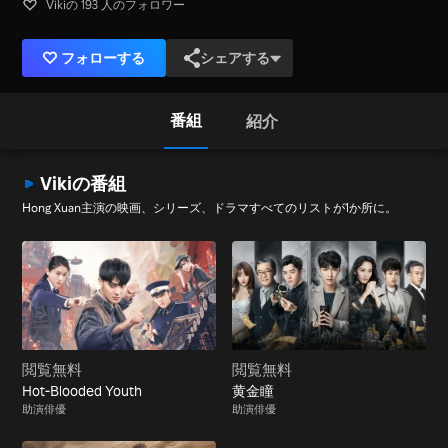
Vikiの 193 人のフォロワー
フォローする
シェアする
番組
紹介
Vikiの番組
Hong Xuan主演の映画、シリーズ、ドラマすべてのリストが1か所に。
閲覧無料
閲覧無料
Hot-Blooded Youth
黄金瞳
助演俳優
助演俳優