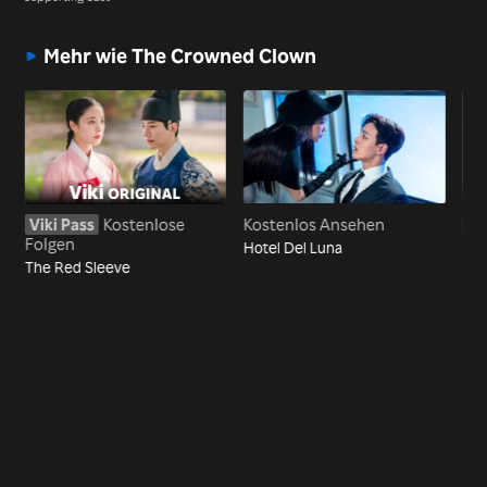
Mehr wie The Crowned Clown
Viki Pass
Kostenlose
Kostenlos Ansehen
Vi
Folgen
Fo
Hotel Del Luna
The Red Sleeve
The
Mar