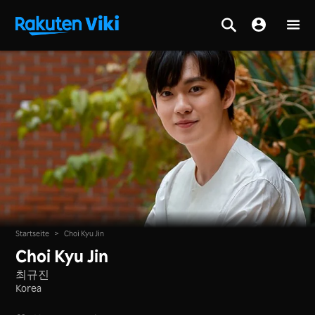
Startseite
>
Choi Kyu Jin
Choi Kyu Jin
최규진
Korea