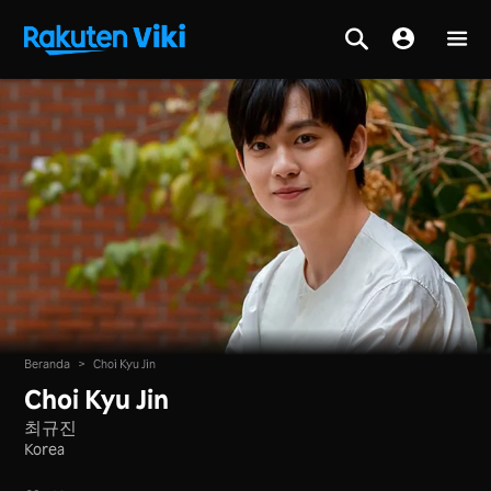
Beranda
>
Choi Kyu Jin
Choi Kyu Jin
최규진
Korea