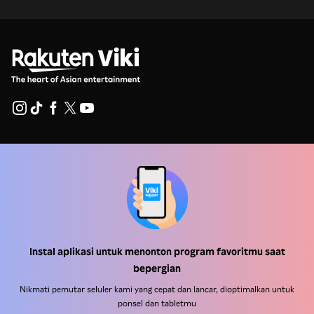
Pusat Bantuan
Bekerja Bersama Kami
Mitra Distribusi
Pengiklan
Instal aplikasi untuk menonton program favoritmu saat
Pusat Pers
bepergian
Nikmati pemutar seluler kami yang cepat dan lancar, dioptimalkan untuk
Ketentuan Penggunaan
ponsel dan tabletmu
Kebijakan Privasi