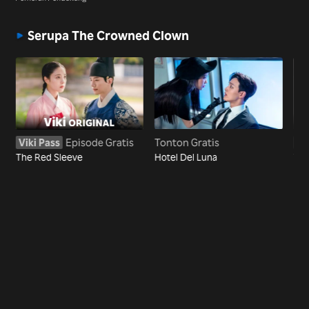
Serupa The Crowned Clown
Viki Pass
Episode Gratis
Tonton Gratis
Vi
The Red Sleeve
Hotel Del Luna
The
Mar