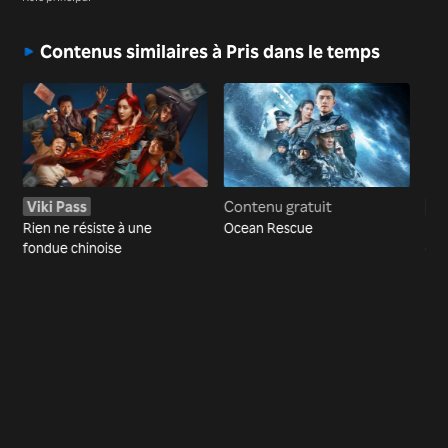
Contenus similaires à Pris dans le temps
Viki Pass
Contenu gratuit
Vi
Rien ne résiste à une
Ocean Rescue
Dét
fondue chinoise
dét