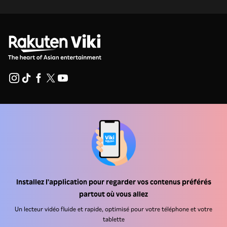
Centre d'assistance
Carrière
Partenaires de distribution
Annonceurs
Installez l'application pour regarder vos contenus préférés
Centre de presse
partout où vous allez
Un lecteur vidéo fluide et rapide, optimisé pour votre téléphone et votre
Conditions d'utilisation
tablette
Politique de confidentialité