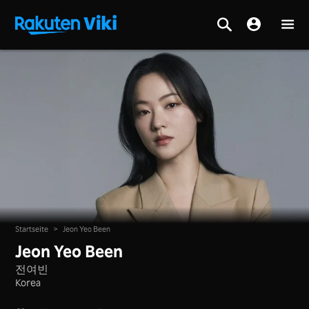
Startseite
>
Jeon Yeo Been
Jeon Yeo Been
전여빈
Korea