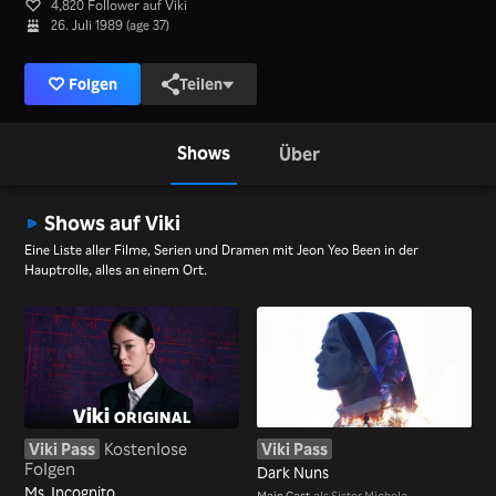
4,820 Follower auf Viki
26. Juli 1989 (age 37)
Folgen
Teilen
Shows
Über
Shows auf Viki
Eine Liste aller Filme, Serien und Dramen mit Jeon Yeo Been in der
Hauptrolle, alles an einem Ort.
Viki Pass
Kostenlose
Viki Pass
Folgen
Dark Nuns
Ms. Incognito
Main Cast
als Sister Michela