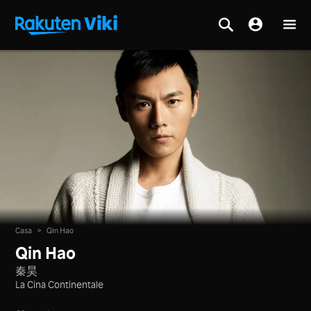
Casa
>
Qin Hao
Qin Hao
秦昊
La Cina Continentale