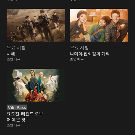
무료 시청
무료 시청
사해
나미야 잡화점의 기적
조연 배우
조연 배우
Viki Pass
요묘전: 레전드 오브
더 데몬 캣
조연 배우