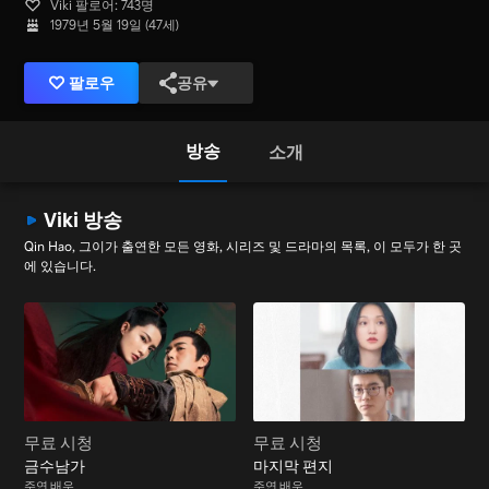
Viki 팔로어: 743명
1979년 5월 19일 (47세)
팔로우
공유
방송
소개
Viki 방송
Qin Hao, 그이가 출연한 모든 영화, 시리즈 및 드라마의 목록, 이 모두가 한 곳
에 있습니다.
무료 시청
무료 시청
금수남가
마지막 편지
주연 배우
주연 배우