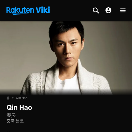
홈
>
Qin Hao
Qin Hao
秦昊
중국 본토