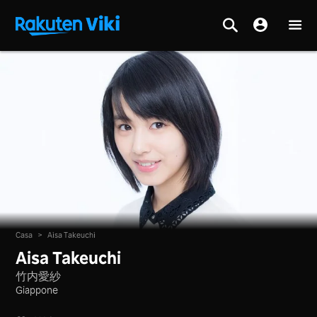
Casa
>
Aisa Takeuchi
Aisa Takeuchi
竹内愛紗
Giappone