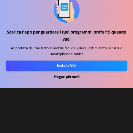
Scarica l’app per guardare i tuoi programmi preferiti quando
Centro assistenza
vuoi
Lavora Con Noi
Approfitta del tuo lettore mobile facile e veloce, ottimizzato per il tuo
smartphone e tablet
Partner per la distribuzione
Installa Viki
Inserzionisti
Magari più tardi
Centro stampa
Condizioni d'uso
Informativa sulla privacy
Informativa sui cookie e sulla Tecnologia di tracciamento
Politica sul copyright