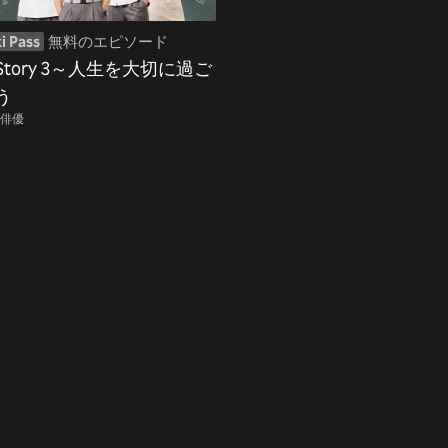
i Pass
無料のエピソード
IStory 3～人生を大切に過ご
う
俳優