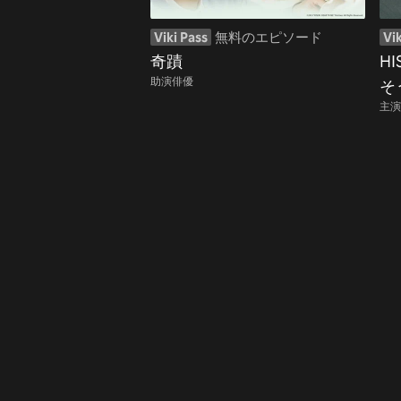
Viki Pass
無料のエピソード
Vik
奇蹟
H
助演俳優
そ
主演