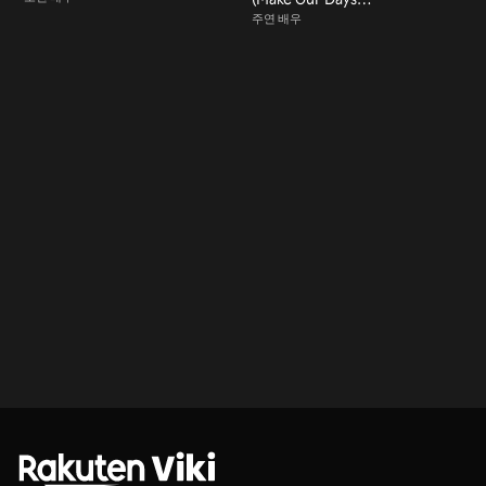
Count)
주연 배우