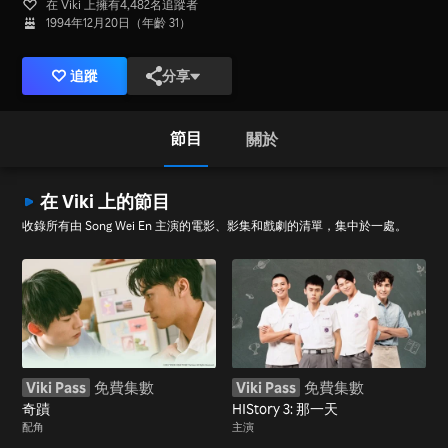
在 Viki 上擁有4,482名追蹤者
1994年12月20日（年齡 31）
追蹤
分享
節目
關於
在 Viki 上的節目
收錄所有由 Song Wei En 主演的電影、影集和戲劇的清單，集中於一處。
Viki Pass
免費集數
Viki Pass
免費集數
奇蹟
HIStory 3: 那一天
配角
主演