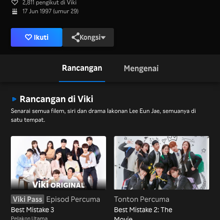
2,811 pengikut di Viki
17 Jun 1997 (umur 29)
Ikuti
Kongsi
Rancangan
Mengenai
Rancangan di Viki
Senarai semua filem, siri dan drama lakonan Lee Eun Jae, semuanya di
satu tempat.
Viki Pass
Episod Percuma
Tonton Percuma
Best Mistake 3
Best Mistake 2: The
Pelakon Utama
Movie