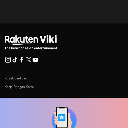
Pusat Bantuan
Kerja Dengan Kami
Rakan Kongsi Pengedaran
Pengiklan
Pusat Akhbar