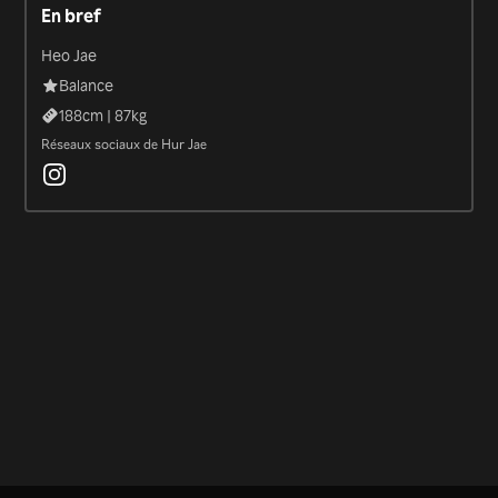
En bref
Heo Jae
Balance
188
cm |
87
kg
Réseaux sociaux de Hur Jae