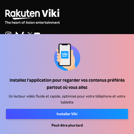
Centre d'assistance
Carrière
Partenaires de distribution
Installez l'application pour regarder vos contenus préférés
partout où vous allez
Annonceurs
Un lecteur vidéo fluide et rapide, optimisé pour votre téléphone et votre
Centre de presse
tablette
Conditions d'utilisation
Installer Viki
Politique de confidentialité
Peut-être plus tard
Politique relative aux cookies et aux technologies de suivi