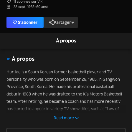
11 abonnés sur Viki
28 sept. 1965 (60 ans)
S'abonner
Partager
À propos
À propos
Hur Jae is a South Korean former basketball player and TV
personality who was born on September 28, 1965, in Gangwon
Province, South Korea. He made his professional basketball
debut in 1988 when he was drafted to the Kia Motors Basketball
team. After retiring, he became a coach and has more recently
has started to appear in variety TV show titles, such as “Law of
the Jungle” (2019) and “Don’t Be Jealous” (2020).
Read more