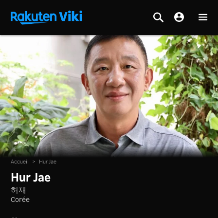
Accueil
>
Hur Jae
Hur Jae
허재
Corée