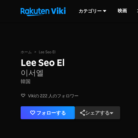
映画
カテゴリー
ホーム
>
Lee Seo El
Lee Seo El
이서엘
韓国
Vikiの 222 人のフォロワー
フォローする
シェアする