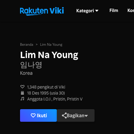
Film
Ko
Kategori
Beranda
>
Lim Na Young
Lim Na Young
임나영
Korea
1,348 pengikut di Viki
18 Des 1995 (usia 30)
Anggota I.O.I , Pristin, Pristin V
Ikuti
Bagikan