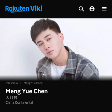
Tela inicial
>
Meng Yue Chen
Meng Yue Chen
孟月晨
China Continental