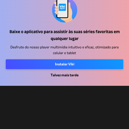
Baixe o aplicativo para assistir às suas séries favoritas em
Central de ajuda
qualquer lugar
Trabalhe Conosco
Desfrute do nosso player multimídia intuitivo e eficaz, otimizado para
celular e tablet
Emissoras
Instalar Viki
Anunciantes
Talvez mais tarde
Central de imprensa
Termos de uso
Política de privacidade
Política de cookies e Tecnologias de rastreamento
Política de direitos autorais