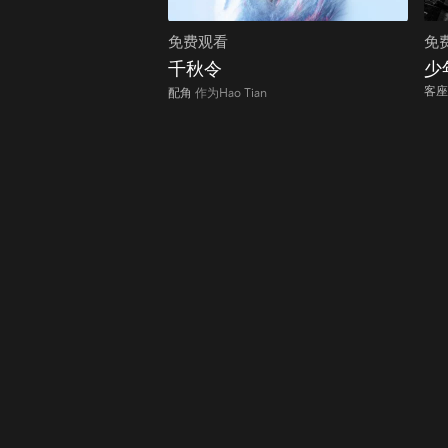
免费观看
免
千秋令
少
客座
配角
作为Hao Tian