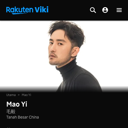
Utama
>
Mao Yi
Mao Yi
毛毅
Tanah Besar China