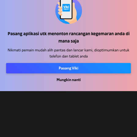
Pasang aplikasi utk menonton rancangan kegemaran anda di
Pusat Bantuan
mana saja
Kerja Dengan Kami
Nikmati pemain mudah alih pantas dan lancar kami, dioptimumkan untuk
telefon dan tablet anda
Rakan Kongsi Pengedaran
Pasang Viki
Pengiklan
Mungkin nanti
Pusat Akhbar
Terma Penggunaan
Dasar Privasi
Dasar Teknologi Kuki dan Penjejakan
Dasar Hak Cipta