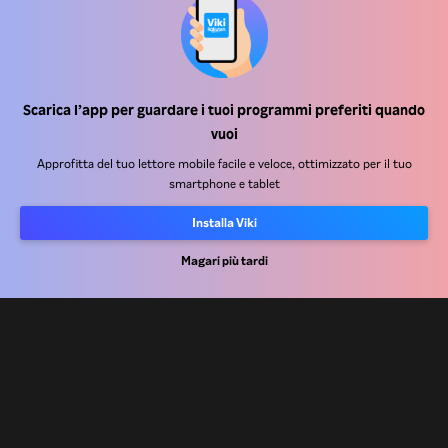
Scarica l’app per guardare i tuoi programmi preferiti quando
Centro assistenza
vuoi
Lavora Con Noi
Approfitta del tuo lettore mobile facile e veloce, ottimizzato per il tuo
smartphone e tablet
Partner per la distribuzione
Installa Viki
Inserzionisti
Magari più tardi
Centro stampa
Condizioni d'uso
Informativa sulla privacy
Informativa sui cookie e sulla Tecnologia di tracciamento
Politica sul copyright