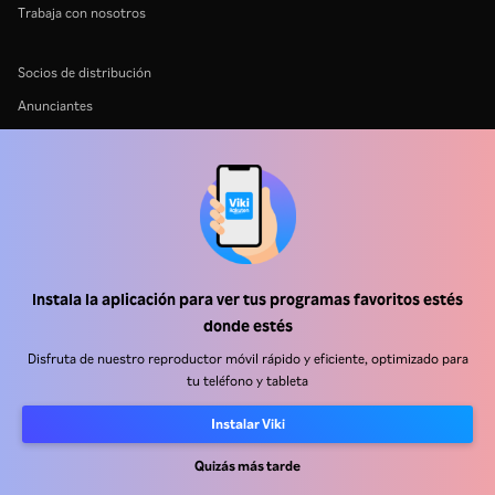
Trabaja con nosotros
Socios de distribución
Anunciantes
Centro de prensa
Términos de Uso
Política de Privacidad
Política de cookies y tecnologías de seguimiento
Política de derechos de autor
Instala la aplicación para ver tus programas favoritos estés
donde estés
Disfruta de nuestro reproductor móvil rápido y eficiente, optimizado para
tu teléfono y tableta
Instalar Viki
Rakuten
Rakuten Kobo
Rakuten Viber
Rakuten Travel
More services
About Rakuten
Quizás más tarde