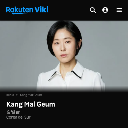
Inicio
>
Kang Mal Geum
Kang Mal Geum
강말금
Corea del Sur