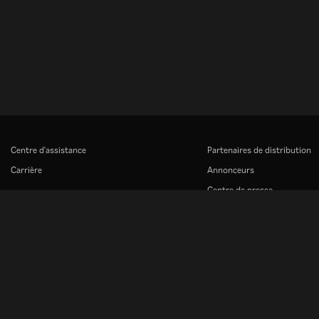
Centre d'assistance
Partenaires de distribution
Carrière
Annonceurs
Centre de presse
Rakuten
Rakuten Kobo
Rakuten Viber
Rakuten Travel
More services
About Rakuten