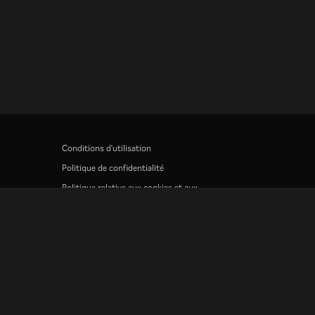
Conditions d'utilisation
Politique de confidentialité
Politique relative aux cookies et aux
technologies de suivi
Politique de droits d'auteur