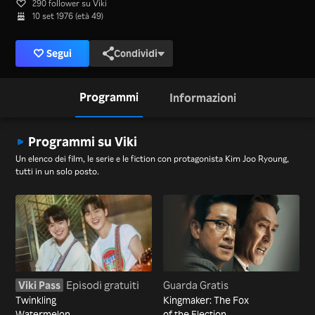
290 follower su Viki
10 set 1976 (età 49)
Segui
Condividi
Programmi
Informazioni
Programmi su Viki
Un elenco dei film, le serie e le fiction con protagonista Kim Joo Ryoung,
tutti in un solo posto.
Viki Pass
Episodi gratuiti
Guarda Gratis
Twinkling
Kingmaker: The Fox
Watermelon
of the Election