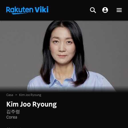
Casa
>
Kim Joo Ryoung
Kim Joo Ryoung
김주령
Corea