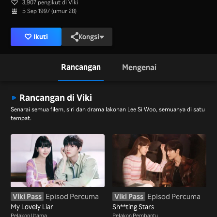
3,907 pengikut di Viki
5 Sep 1997 (umur 28)
Ikuti
Kongsi
Rancangan
Mengenai
Rancangan di Viki
Senarai semua filem, siri dan drama lakonan Lee Si Woo, semuanya di satu
tempat.
Viki Pass
Episod Percuma
Viki Pass
Episod Percuma
My Lovely Liar
Sh**ting Stars
Pelakon Utama
Pelakon Pembantu