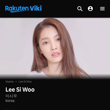
Utama
>
Lee Si Woo
Lee Si Woo
이시우
Korea