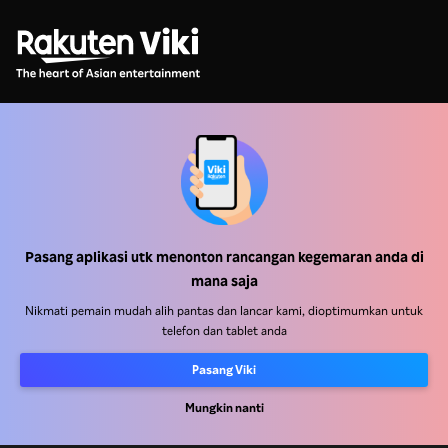
Pusat Bantuan
Kerja Dengan Kami
Pasang aplikasi utk menonton rancangan kegemaran anda di
Rakan Kongsi Pengedaran
mana saja
Pengiklan
Nikmati pemain mudah alih pantas dan lancar kami, dioptimumkan untuk
Pusat Akhbar
telefon dan tablet anda
Pasang Viki
Terma Penggunaan
Dasar Privasi
Mungkin nanti
Dasar Teknologi Kuki dan Penjejakan