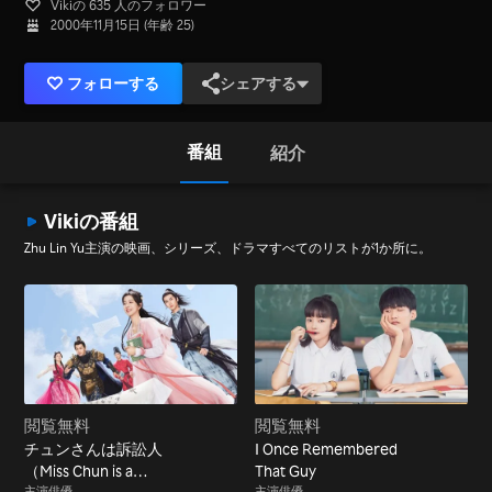
Vikiの 635 人のフォロワー
2000年11月15日 (年齢 25)
フォローする
シェアする
番組
紹介
Vikiの番組
Zhu Lin Yu主演の映画、シリーズ、ドラマすべてのリストが1か所に。
閲覧無料
閲覧無料
チュンさんは訴訟人
I Once Remembered
（Miss Chun is a
That Guy
主演俳優
主演俳優