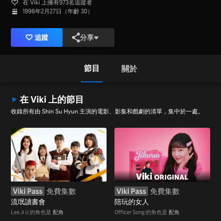
在 Viki 上擁有973名追蹤者
1996年2月27日（年齡 30）
追蹤
分享
節目
關於
在 Viki 上的節目
收錄所有由 Shin Su Hyun 主演的電影、影集和戲劇的清單，集中於一處。
Viki Pass
免費集數
Viki Pass
免費集數
流氓讀書會
陪玩的女人
Lee Ji U 的角色是
配角
Officer Song 的角色是
配角