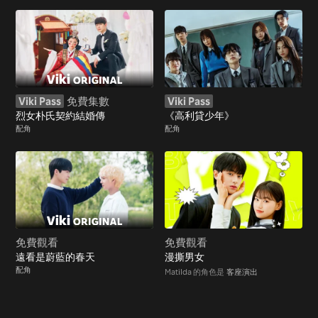
Viki Pass
免費集數
Viki Pass
烈女朴氏契約結婚傳
《高利貸少年》
配角
配角
免費觀看
免費觀看
遠看是蔚藍的春天
漫撕男女
配角
Matilda 的角色是
客座演出