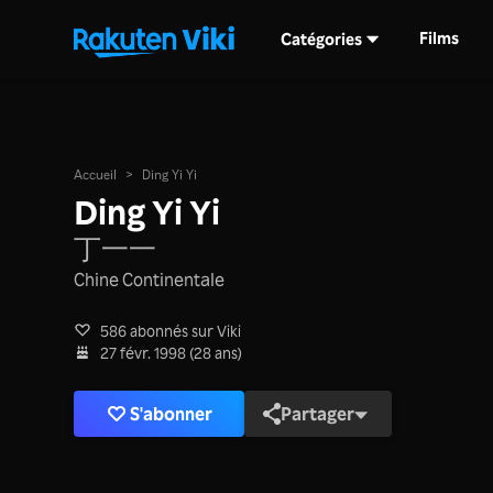
Films
Catégories
Accueil
>
Ding Yi Yi
Ding Yi Yi
丁一一
Chine Continentale
586 abonnés sur Viki
27 févr. 1998 (28 ans)
S'abonner
Partager