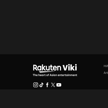
Hil
Arb