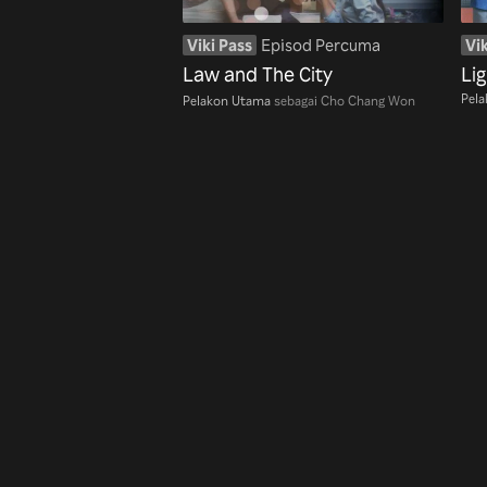
Viki Pass
Episod Percuma
Vik
Law and The City
Li
Pel
Pelakon Utama
sebagai Cho Chang Won