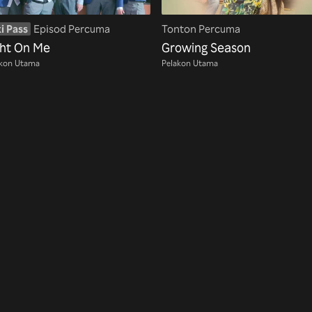
i Pass
Episod Percuma
Tonton Percuma
ght On Me
Growing Season
akon Utama
Pelakon Utama