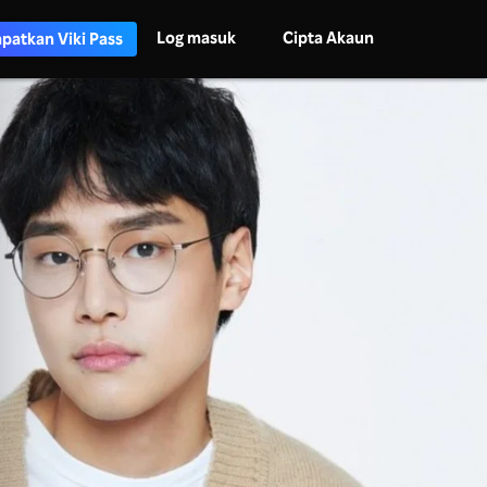
Log masuk
Cipta Akaun
patkan Viki Pass