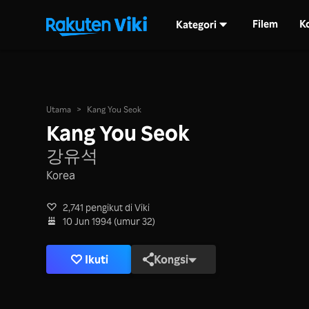
Filem
K
Kategori
Utama
>
Kang You Seok
Kang You Seok
강유석
Korea
2,741 pengikut di Viki
10 Jun 1994 (umur 32)
Ikuti
Kongsi