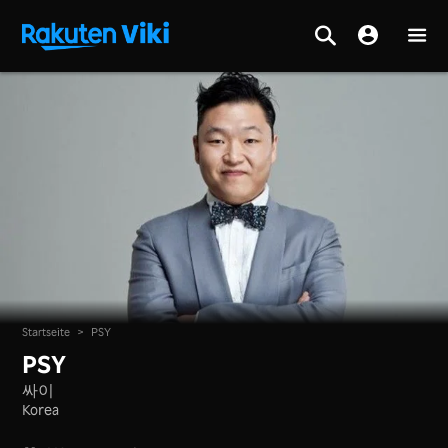
Startseite
>
PSY
PSY
싸이
Korea