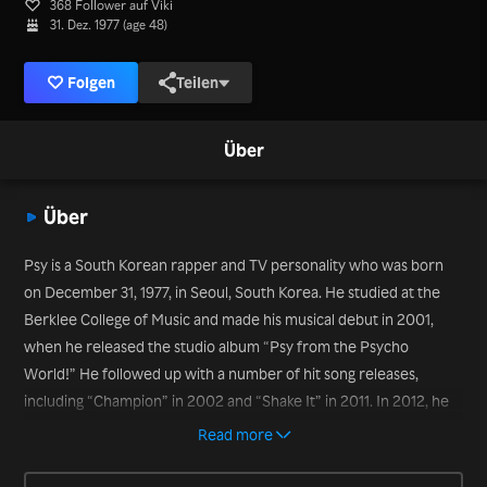
368 Follower auf Viki
31. Dez. 1977 (age 48)
Folgen
Teilen
Über
Über
Psy is a South Korean rapper and TV personality who was born
on December 31, 1977, in Seoul, South Korea. He studied at the
Berklee College of Music and made his musical debut in 2001,
when he released the studio album “Psy from the Psycho
World!” He followed up with a number of hit song releases,
including “Champion” in 2002 and “Shake It” in 2011. In 2012, he
scored an international chart smash with the song “Gangnam
Read more
Style.” He has also appeared in variety shows such as “Radio Star”
in 2017 and 2021’s “Loud.”