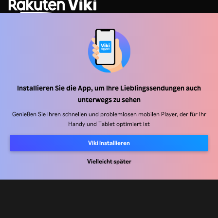
Hilfe Center
Arbeiten Sie mit uns zusammen
Installieren Sie die App, um Ihre Lieblingssendungen auch
unterwegs zu sehen
Vertriebspartner
Genießen Sie Ihren schnellen und problemlosen mobilen Player, der für Ihr
Handy und Tablet optimiert ist
Werbefachkräfte
Pressezentrum
Viki installieren
Vielleicht später
Nutzungsbedingungen
Datenschutzrichtlinie
Richtlinie zu Cookies und Tracking-Technologien
Urheberrechtsrichtlinie