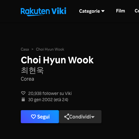
Film
C
Categorie
Casa
>
Choi Hyun Wook
Choi Hyun Wook
최현욱
Corea
20,938 follower su Viki
30 gen 2002 (età 24)
Segui
Condividi