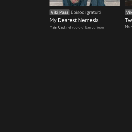
Viki Pass
Episodi gratuiti
Vik
My Dearest Nemesis
Tw
Main
Main Cast
nel ruolo di Ban Ju Yeon