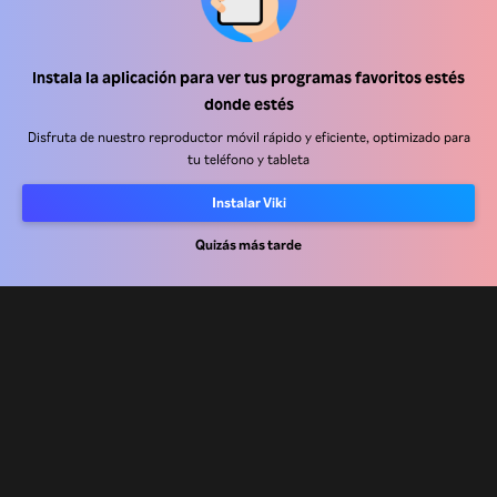
Centro de ayuda
Instala la aplicación para ver tus programas favoritos estés
donde estés
Trabaja con nosotros
Disfruta de nuestro reproductor móvil rápido y eficiente, optimizado para
tu teléfono y tableta
Socios de distribución
Anunciantes
Instalar Viki
Centro de prensa
Quizás más tarde
Términos de Uso
Política de Privacidad
Política de cookies y tecnologías de seguimiento
Política de derechos de autor