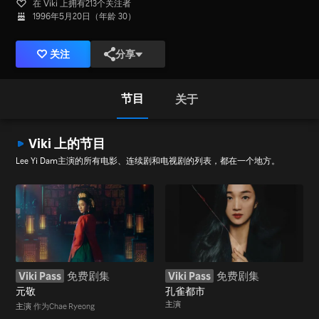
在 Viki 上拥有213个关注者
1996年5月20日（年龄 30）
关注
分享
节目
关于
Viki 上的节目
Lee Yi Dam主演的所有电影、连续剧和电视剧的列表，都在一个地方。
Viki Pass
免费剧集
Viki Pass
免费剧集
元敬
孔雀都市
主演
主演
作为Chae Ryeong