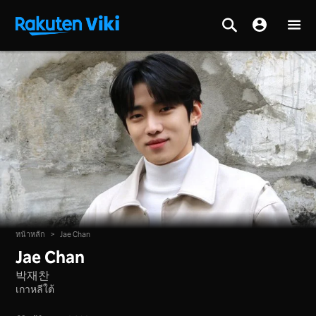
หน้าหลัก
>
Jae Chan
Jae Chan
박재찬
เกาหลีใต้