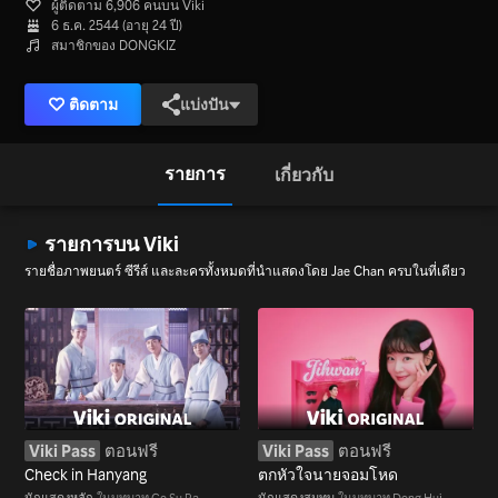
ผู้ติดตาม 6,906 คนบน Viki
6 ธ.ค. 2544 (อายุ 24 ปี)
สมาชิกของ DONGKIZ
ติดตาม
แบ่งปัน
รายการ
เกี่ยวกับ
รายการบน Viki
รายชื่อภาพยนตร์ ซีรีส์ และละครทั้งหมดที่นำแสดงโดย Jae Chan ครบในที่เดียว
Viki Pass
ตอนฟรี
Viki Pass
ตอนฟรี
Check in Hanyang
ตกหัวใจนายจอมโหด
นักแสดงหลัก
ในบทบาท Go Su Ra
นักแสดงสมทบ
ในบทบาท Dong Hui