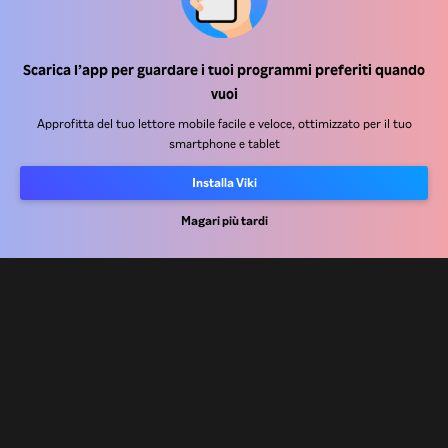
Centro assistenza
Scarica l’app per guardare i tuoi programmi preferiti quando
vuoi
Lavora Con Noi
Approfitta del tuo lettore mobile facile e veloce, ottimizzato per il tuo
smartphone e tablet
Partner per la distribuzione
Inserzionisti
Installa Viki
Centro stampa
Magari più tardi
Condizioni d'uso
Informativa sulla privacy
Informativa sui cookie e sulla Tecnologia di tracciamento
Politica sul copyright