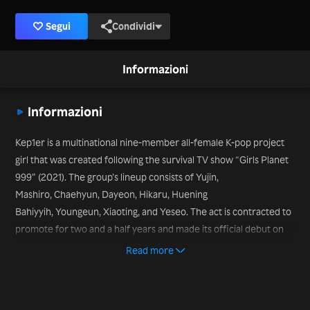
Segui
Condividi
Informazioni
Informazioni
Kep1er is a multinational nine-member all-female K-pop project
girl that was created following the survival TV show “Girls Planet
999” (2021). The group’s lineup consists of Yujin,
Mashiro, Chaehyun, Dayeon, Hikaru, Huening
Bahiyyih, Youngeun, Xiaoting, and Yeseo. The act is contracted to
promote for two and a half years and made its official debut on
January 3, 2022, when it released the EP “First Impact.” The
Read more
group appeared on the TV show “Queendom 2” in 2022.