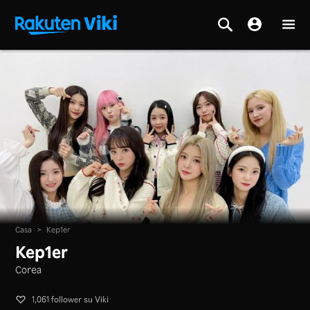
Casa
>
Kep1er
Kep1er
Corea
1,061 follower su Viki