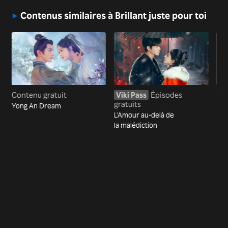
Contenus similaires à Brillant juste pour toi
Contenu gratuit
Viki Pass
Épisodes
Con
gratuits
Yong An Dream
Har
L'Amour au-delà de
la malédiction