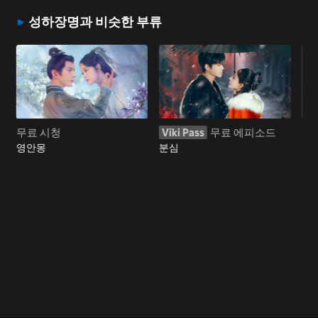
성하장명과 비슷한 부류
무료 시청
Viki Pass
무료 에피소드
무
영안몽
분심
난